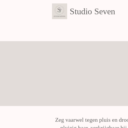
Studio Seven
Zeg vaarwel tegen pluis en dro
pluizig haar, verkrijgbaar b