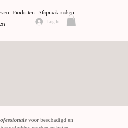
even
Producten
Afspraak maken
Log In
en
ofessionals
voor beschadigd en
tbaar gladder, sterker en beter