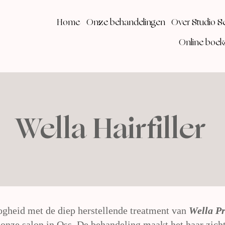
Home
Onze behandelingen
Over Studio S
Online boek
Wella Hairfiller
ogheid met de diep herstellende treatment van
Wella Pr
ij onze salon in Oss. De behandeling maakt het haar
zich