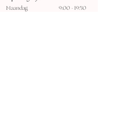
Maandag
9:00 - 19:30
Dinsdag
9:00 - 19:30
Woensdag
9:00 - 18:00
Donderdag
9:00 - 18:00
Vrijdag
9:00 - 18:00
Zaterdag
9:00 - 13:00
Zondag
Gesloten
* openingstijden kunnen afwijken
Peperstraat
7
5341 CZ Oss
Kapsalon
Studio Seven
Jennifer Hoogstraten
0624104090
Afspraak maken? Stuur een appje.